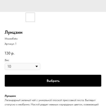
Лунцзин
Mozzafiato
Артикул:
1
130
р.
Вес
Выбрать
Лунцзин
Легендарный зеленый чай с уникальной плоской прессовкой листа. Выглядит
статусно и необычно. Настой радует нежным изумрудным цветом, освежающей